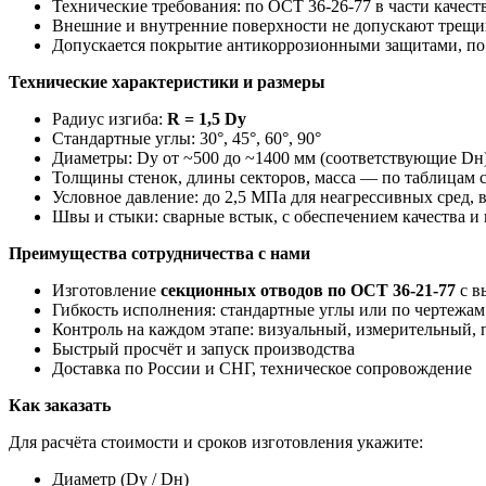
Технические требования: по ОСТ 36-26-77 в части качеств
Внешние и внутренние поверхности не допускают трещин,
Допускается покрытие антикоррозионными защитами, по 
Технические характеристики и размеры
Радиус изгиба:
R = 1,5 Dу
Стандартные углы: 30°, 45°, 60°, 90°
Диаметры: Dу от ~500 до ~1400 мм (соответствующие Dн
Толщины стенок, длины секторов, масса — по таблицам с
Условное давление: до 2,5 МПа для неагрессивных сред,
Швы и стыки: сварные встык, с обеспечением качества и
Преимущества сотрудничества с нами
Изготовление
секционных отводов по ОСТ 36-21-77
с в
Гибкость исполнения: стандартные углы или по чертежам 
Контроль на каждом этапе: визуальный, измерительный,
Быстрый просчёт и запуск производства
Доставка по России и СНГ, техническое сопровождение
Как заказать
Для расчёта стоимости и сроков изготовления укажите:
Диаметр (Dу / Dн)