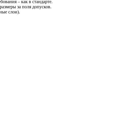
бования – как в стандарте.
азмеры за поля допусков.
ные слои).