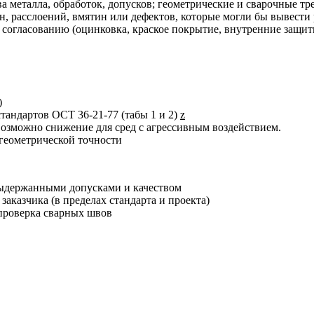
а металла, обработок, допусков; геометрические и сварочные тре
 расслоений, вмятин или дефектов, которые могли бы вывести р
согласованию (оцинковка, краское покрытие, внутренние защит
)
тандартов ОСТ 36-21-77 (табы 1 и 2)
z
 возможно снижение для сред с агрессивным воздействием.
 геометрической точности
ыдержанными допусками и качеством
заказчика (в пределах стандарта и проекта)
 проверка сварных швов