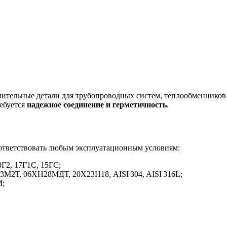
ительные детали для трубопроводных систем, теплообменников 
ребуется
надежное соединение и герметичность
.
оответствовать любым эксплуатационным условиям:
0Г2, 17Г1С, 15ГС;
М2Т, 06ХН28МДТ, 20Х23Н18, AISI 304, AISI 316L;
М;