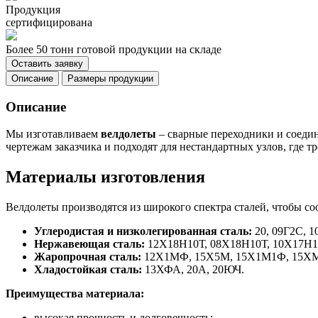
Продукция
сертифицирована
Более 50 тонн готовой продукции на складе
Оставить заявку
Описание
Размеры продукции
Описание
Мы изготавливаем
велдолеты
– сварные переходники и соедин
чертежам заказчика и подходят для нестандартных узлов, где т
Материалы изготовления
Велдолеты производятся из широкого спектра сталей, чтобы с
Углеродистая и низколегированная сталь:
20, 09Г2С, 1
Нержавеющая сталь:
12Х18Н10Т, 08Х18Н10Т, 10Х17Н13
Жаропрочная сталь:
12Х1МФ, 15Х5М, 15Х1М1Ф, 15Х
Хладостойкая сталь:
13ХФА, 20А, 20ЮЧ.
Преимущества материала:
высокая прочность и долговечность;